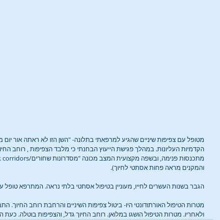
כן נעלמה הניב? או
טיפול בשיניים צפופות
מטופ
סמים" של רופאי
ובולטות
ניים
מטופל עם צפיפות שיניים שהגיע למרפאתי בתלונה- "השן הזו לא ראתה אור יום מי
הקדמיות העליונות. במהלך פגישת הייעוץ הבחנתי כי מלבד הצפיפות , רוחב החיוך
והמקנים מראה פחות אסתטי לחיוך).
הגבר בשנות העשרים לחייו, מעוניין בטיפול אסתטי בלתי נראה. המתרפא טופל על ידיי בשיטת
מטרות הטיפול האורתודונטי היו- ביטול צפיפות השיניים והרחבת רוחב החיוך. התמ
ולאחריו. מטרות הטיפול הושגו במלואן. רוחב החיוך גדל, והצפיפות בוטלה. כעת הש