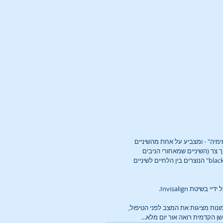
ל בשיטת Invisalign
טיפול אורתודונטי
החיי
לסגירת מרווחים בין
טיפו
שיניים
בשיט
מיה" - ומצביע על אחת מהשיניים 
 צר (השיניים שמאחורי הניבים 
מתכנסות פנימה, ובשפה מקצועית המצב מכונה "מסדרונות שחורים/black corridors" הנוצרים בין הלחיים לשיניים 
 Invisalign. 
ונות מציגות את המצב לפני הטיפול, 
ן הקדמית רואה אור יום מלא...