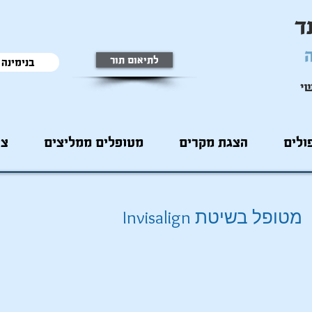
ד
ה
לתיאום תור
בנימינה 050-9379379
שי
ולים
הצגת מקרים
מטופלים ממליצים
צר
מטופל בשיטת Invisalign